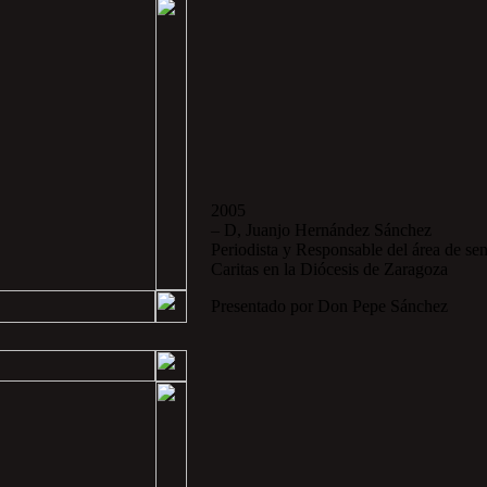
2005
– D, Juanjo Hernández Sánchez
Periodista y Responsable del área de sen
Caritas en la Diócesis de Zaragoza
Presentado por Don Pepe Sánchez