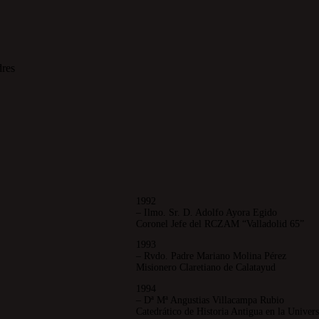
1992
– Ilmo. Sr. D. Adolfo Ayora Egido
Coronel Jefe del RCZAM “Valladolid 65”
1993
– Rvdo. Padre Mariano Molina Pérez
Misionero Claretiano de Calatayud
1994
– Dª Mª Angustias Villacampa Rubio
Catedrático de Historia Antigua en la Univer