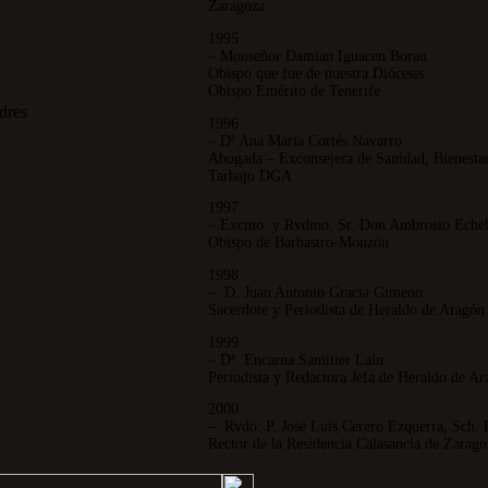
Zaragoza
1995
– Monseñor Damian Iguacen Borau
Obispo que fue de nuestra Diócesis
Obispo Emérito de Tenerife
1996
– Dª Ana María Cortés Navarro
Abogada – Exconsejera de Sanidad, Bienestar
Tarbajo DGA
1997
– Excmo. y Rvdmo. Sr. Don Ambrosio Echeba
Obispo de Barbastro-Monzón
1998
– D. Juan Antonio Gracia Gimeno
Sacerdote y Periodista de Heraldo de Aragó
1999
– Dª. Encarna Samitier Laín
Periodista y Redactora Jefa de Heraldo de A
2000
– Rvdo. P. José Luís Cerero Ezquerra, Sch. 
Rector de la Residencia Calasancia de Zarag