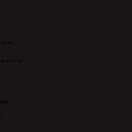
 Social y
rría Arroita
n
ragón
P.
oza