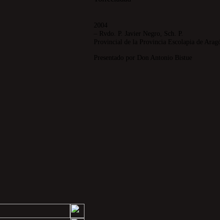
2004
– Rvdo. P. Javier Negro, Sch. P.
Provincial de la Provincia Escolapia de Arag
Presentado por Don Antonio Bistue