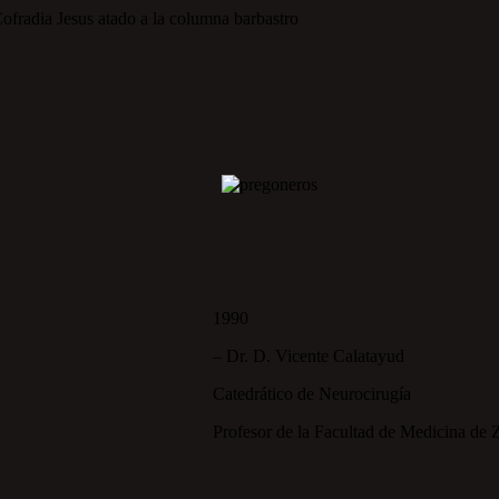
1990
– Dr. D. Vicente Calatayud
Catedrático de Neurocirugía
Profesor de la Facultad de Medicina de 