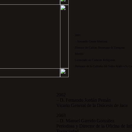
2001
– Armando Cester Martínez
Director de Caritas Diocesana de Zaragoza
Medico
Licenciado en Ciencias Religiosas
Hermano de la Cofradía del Señor Atado a la C
2002
– D. Fernando Jordán Pemán
Vicario General de la Diócesis de Jaca
2003
– D. Manuel Garrido González
Periodista y Director de la Oficina de I
Torreciudad