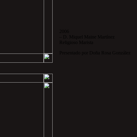
2006
– D. Miquel Maine Martínez
Religioso Marista
Presentado por Doña Rosa González