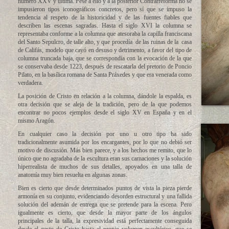
número XXV y última. Pese a ello y a la posterior Contrarreforma no se
impusieron tipos iconográficos concretos, pero sí que se impuso la
tendencia al respeto de la historicidad y de las fuentes fiables que
describen las escenas sagradas. Hasta el siglo XVI la columna se
representaba conforme a la columna que atesoraba la capilla franciscana
del Santo Sepulcro, de talle alto, y que procedía de las ruinas de la casa
de Califás, modelo que cayó en desuso y detrimento, a favor del tipo de
columna truncada baja, que se correspondía con la evocación de la que
se conservaba desde 1223, después de rescatarla del pretorio de Poncio
Pilato, en la basílica romana de Santa Práxedes y que era venerada como
verdadera.
La posición de Cristo en relación a la columna, dándole la espalda, es
otra decisión que se aleja de la tradición, pero de la que podemos
encontrar no pocos ejemplos desde el siglo XV en España y en el
mismo Aragón.
En cualquier caso la decisión por uno u otro tipo ha sido
tradicionalmente asumida por los encargantes, por lo que no debió ser
motivo de discusión. Más bien parece, y a los hechos me remito, que lo
único que no agradaba de la escultura eran sus carnaciones y la solución
hiperrealista de muchos de sus detalles, apoyados en una talla de
anatomía muy bien resuelta en algunas zonas.
Bien es cierto que desde determinados puntos de vista la pieza pierde
armonía en su conjunto, evidenciando desorden estructural y una fallida
solución del ademán de entrega que se pretende para la escena. Pero
igualmente es cierto, que desde la mayor parte de los ángulos
principales de la talla, la expresividad está perfectamente conseguida