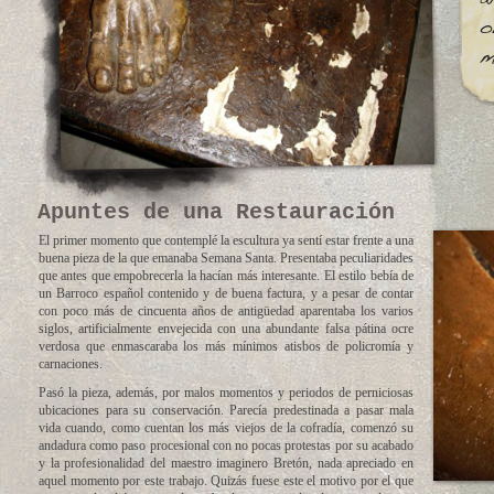
Apuntes de una Restauración
El primer momento que contemplé la escultura ya sentí estar frente a una
buena pieza de la que emanaba Semana Santa. Presentaba peculiaridades
que antes que empobrecerla la hacían más interesante. El estilo bebía de
un Barroco español contenido y de buena factura, y a pesar de contar
con poco más de cincuenta años de antigüedad aparentaba los varios
siglos, artificialmente envejecida con una abundante falsa pátina ocre
verdosa que enmascaraba los más mínimos atisbos de policromía y
carnaciones.
Pasó la pieza, además, por malos momentos y periodos de perniciosas
ubicaciones para su conservación. Parecía predestinada a pasar mala
vida cuando, como cuentan los más viejos de la cofradía, comenzó su
andadura como paso procesional con no pocas protestas por su acabado
y la profesionalidad del maestro imaginero Bretón, nada apreciado en
aquel momento por este trabajo. Quizás fuese este el motivo por el que