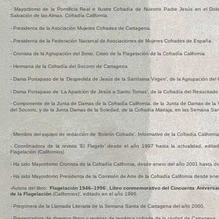
- Mayordomo de la Pontificia Real e Ilustre Cofradía de Nuestro Padre Jesús en el Do
Salvación de las Almas. Cofradía California.
- Presidenta de la Asociación Mujeres Cofrades de Cartagena.
- Presidenta de la Federación Nacional de Asociaciones de Mujeres Cofrades de España
- Cronista de la Agrupación del Stmo. Cristo de la Flagelación de la Cofradía California
- Hermana de la Cofradía del Socorro de Cartagena
- Dama Portapaso de la ‘Despedida de Jesús de la Santísima Virgen’, de la Agrupación del Ó
- Dama Portapaso de ‘La Aparición de Jesús a Santo Tomas’, de la Cofradía del Resucitado
- Componente de la Junta de Damas de la Cofradía California, de la Junta de Damas de la 
del Socorro, y de la Junta Damas de la Soledad, de la Cofradía Marraja, en las Semana S
- Miembro del equipo de redacción de ‘Boletín Cofrade’. Informativo de la Cofradía Californ
- Coordinadora de la revista ‘El Flagelo’ desde el año 1997 hasta la actualidad, edita
Flagelación (Californios)
- Ha sido Mayordomo Cronista de la Cofradía California, desde enero del año 2001 hasta d
- Ha sido Mayordomo Presidenta de la Comisión de Arte de la Cofradía California desde ene
-Autora del libro: ‘
Flagelación 1946–1996
’
. Libro conmemorativo del Cincuenta Aniversar
de la Flagelación
(Californios)’, editado en el año 1996.
- Pregonera de la Llamada Literaria de la Semana Santa de Cartagena del año 2000.
- Presentadora de diversos libros y revistas de temática cofrade de la ciudad de Cartagena