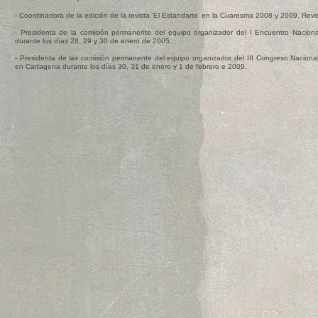
- Coordinadora de la edición de la revista ‘El Estandarte’ en la Cuaresma 2008 y 2009. Re
- Presidenta de la comisión permanente del equipo organizador del I Encuentro Nacion
durante los días 28, 29 y 30 de enero de 2005.
- Presidenta de las comisión permanente del equipo organizador del III Congreso Naciona
en Cartagena durante los días 30, 31 de enero y 1 de febrero e 2009.