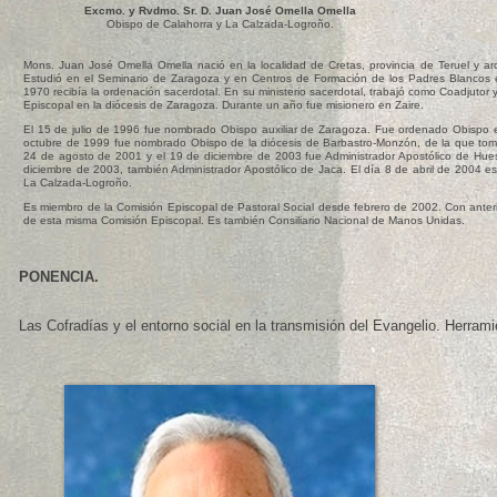
Excmo. y Rvdmo. Sr. D. Juan José Omella Omella
Obispo de Calahorra y La Calzada-Logroño.
Mons. Juan José Omella Omella nació en la localidad de Cretas, provincia de Teruel y arc
Estudió en el Seminario de Zaragoza y en Centros de Formación de los Padres Blancos 
1970 recibía la ordenación sacerdotal. En su ministerio sacerdotal, trabajó como Coadjuto
Episcopal en la diócesis de Zaragoza. Durante un año fue misionero en Zaire.
El 15 de julio de 1996 fue nombrado Obispo auxiliar de Zaragoza. Fue ordenado Obispo 
octubre de 1999 fue nombrado Obispo de la diócesis de Barbastro-Monzón, de la que tomó
24 de agosto de 2001 y el 19 de diciembre de 2003 fue Administrador Apostólico de Hues
diciembre de 2003, también Administrador Apostólico de Jaca. El día 8 de abril de 2004 e
La Calzada-Logroño.
Es miembro de la Comisión Episcopal de Pastoral Social desde febrero de 2002. Con anter
de esta misma Comisión Episcopal. Es también Consiliario Nacional de Manos Unidas.
PONENCIA.
Las Cofradías y el entorno social en la transmisión del Evangelio. Herram