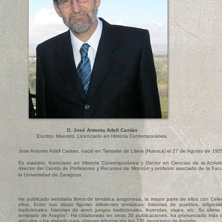
D. José Antonio Adell Castán
Escritor. Maestro. Licenciado en Historia Contemporánea.
Jose Antonio Adell Castan, nació en Tamarite de Litera (Huesca) el 27 de Agosto de 195
Es maestro, licenciado en Historia Contemporánea y Doctor en Ciencias de la Activid
director del Centro de Profesores y Recursos de Monzón y profesor asociado de la Facu
la Universidad de Zaragoza.
Ha publicado veintiséis libros de temática aragonesa, la mayor parte de ellos con Cel
ellos. Entre sus obras figuran diferentes temáticas: historias de pueblos, religios
tradicionales, historias de amor, juegos tradicionales, leyendas, viajes, etc. Su último
templario de Aragón". Ha colaborado en otras 30 publicaciones, ha pronunciado más 
artículos y ha visitado para obtener información los 731 municipios de Aragón.