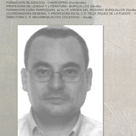
FORMACION DE ADULTOS - CHARCOFRIO (Aználcollar)
PROFESORA DE LENGUA Y LITERATURA - BURGUILLOS (Sevilla)
FORMACION CORO PARROQUIAL de la I.P. VIRGEN DEL ROSARIO BURGUILLOS (Sevilla
COORDINADORA GENERAL Y PROFESORA EN EL C.P, FELIX RGUEZ DE LA FUENTE – PIN
DIRECTORA C. P. MACARENA (ALTOS COLEGIOS) – Sevilla