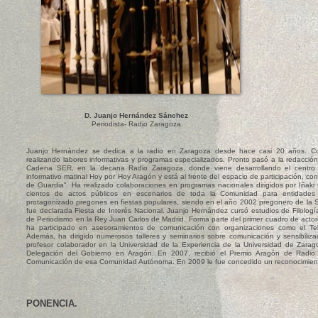
D. Juanjo Hernández Sánchez
Periodista- Radio Zaragoza
Juanjo Hernández se dedica a la radio en Zaragoza desde hace casi 20 años. C
realizando labores informativas y programas especializados. Pronto pasó a la redacci
Cadena SER, en la decana Radio Zaragoza, donde viene desarrollando el centro de
informativo matinal Hoy por Hoy Aragón y está al frente del espacio de participación, con
de Guardia". Ha realizado colaboraciones en programas nacionales dirigidos por Iñaki
cientos de actos públicos en escenarios de toda la Comunidad para entidades y
protagonizado pregones en fiestas populares, siendo en el año 2002 pregonero de la
fue declarada Fiesta de Interés Nacional. Juanjo Hernández cursó estudios de Filologí
de Periodismo en la Rey Juan Carlos de Madrid. Forma parte del primer cuadro de actore
ha participado en asesoramientos de comunicación con organizaciones como el Tel
Además, ha dirigido numerosos talleres y seminarios sobre comunicación y sensibilizac
profesor colaborador en la Universidad de la Experiencia de la Universidad de Zara
Delegación del Gobierno en Aragón. En 2007, recibió el Premio Aragón de Radio o
Comunicación de esa Comunidad Autónoma. En 2009 le fue concedido un reconocimiento 
PONENCIA.