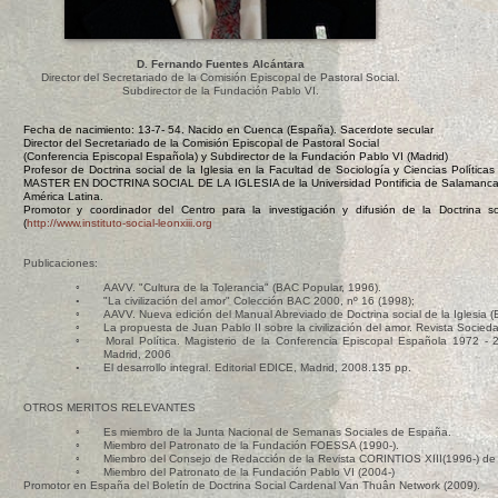
D. Fernando Fuentes Alcántara
Director del Secretariado de la Comisión Episcopal de Pastoral Social.
Subdirector de la Fundación Pablo VI.
Fecha de nacimiento: 13-7- 54. Nacido en Cuenca (España). Sacerdote secular
Director del Secretariado de la Comisión Episcopal de Pastoral Social
(Conferencia Episcopal Española) y Subdirector de la Fundación Pablo VI (Madrid)
Profesor de Doctrina social de la Iglesia en la Facultad de Sociología y Ciencias Política
MASTER EN DOCTRINA SOCIAL DE LA IGLESIA de la Universidad Pontificia de Salamanca e
América Latina.
Promotor y coordinador del Centro para la investigación y difusión de la Doctrina soci
(
http://www.instituto-social-leonxiii.org
Publicaciones:
◦
AAVV. "Cultura de la Tolerancia" (BAC Popular, 1996).
◦
"La civilización del amor" Colección BAC 2000, nº 16 (1998);
◦
AAVV. Nueva edición del Manual Abreviado de Doctrina social de la Iglesia 
◦
La propuesta de Juan Pablo II sobre la civilización del amor. Revista Socied
◦
Moral Política. Magisterio de la Conferencia Episcopal Española 1972 -
Madrid, 2006
◦
El desarrollo integral. Editorial EDICE, Madrid, 2008.135 pp.
OTROS MERITOS RELEVANTES
◦
Es miembro de la Junta Nacional de Semanas Sociales de España.
◦
Miembro del Patronato de la Fundación FOESSA (1990-).
◦
Miembro del Consejo de Redacción de la Revista CORINTIOS XIII(1996-) de
◦
Miembro del Patronato de la Fundación Pablo VI (2004-)
Promotor en España del Boletín de Doctrina Social Cardenal Van Thuân Network (2009).