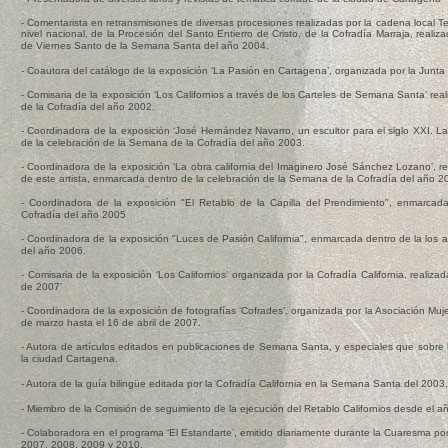
- Comentarista en retransmisiones de diversas procesiones realizadas por la cadena local Te
nivel nacional, de la Procesión del Santo Entierro de Cristo, de la Cofradía Marraja, rea
de Viernes Santo de la Semana Santa del año 2004.
- Coautora del catálogo de la exposición ‘La Pasión en Cartagena’, organizada por la Junt
- Comisaria de la exposición ‘Los Californios a través de los Carteles de Semana Santa’ re
de la Cofradía del año 2002.
- Coordinadora de la exposición ‘José Hernández Navarro, un escultor para el siglo XXI. L
de la celebración de la Semana de la Cofradía del año 2003.
- Coordinadora de la exposición ‘La obra california del Imaginero José Sánchez Lozano’, r
de este artista, enmarcada dentro de la celebración de la Semana de la Cofradía del año 2
- Coordinadora de la exposición "El Retablo de la Capilla del Prendimiento", enmarca
Cofradía del año 2005
- Coordinadora de la exposición "Luces de Pasión California", enmarcada dentro de la los 
del año 2006.
- Comisaria de la exposición ‘Los Californios’ organizada por la Cofradía California, reali
de 2007’
- Coordinadora de la exposición de fotografías ‘Cofrades’, organizada por la Asociación Mu
de marzo hasta el 16 de abril de 2007.
- Autora de artículos editados en publicaciones de Semana Santa, y especiales que sobre 
la ciudad Cartagena.
- Autora de la guía bilingüe editada por la Cofradía California en la Semana Santa del 2003
- Miembro de la Comisión de seguimiento de la ejecución del Retablo Californios desde el añ
- Colaboradora en el programa ‘El Estandarte’, emitido diariamente durante la Cuaresma 
2007, 2008, 2009 y 2010.