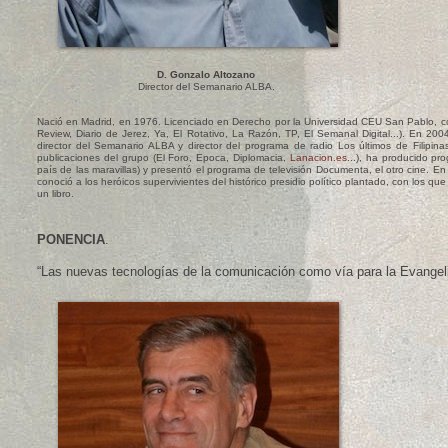
D. Gonzalo Altozano
Director del Semanario ALBA.
Nació en Madrid, en 1976. Licenciado en Derecho por la Universidad CEU San Pablo, 
Review, Diario de Jerez, Ya, El Rotativo, La Razón, TP, El Semanal Digital...). En 2
director del Semanario ALBA y director del programa de radio Los últimos de Filipin
publicaciones del grupo (El Foro, Epoca, Diplomacia,
Lanacion.es
...), ha producido p
país de las maravillas) y presentó el programa de televisión Documenta, el otro cine. E
conoció a los heróicos supervivientes del histórico presidio político plantado, con los q
un libro.
PONENCIA
.
“Las nuevas tecnologías de la comunicación como vía para la Evangeli