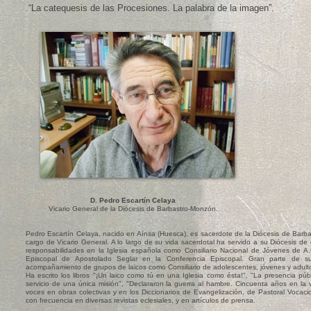
.“La catequesis de las Procesiones. La palabra de la imagen”.
D. Pedro Escartín Celaya
Vicario General de la Diócesis de Barbastro-Monzón.
Pedro Escartín Celaya, nacido en Aínsa (Huesca), es sacerdote de la Diócesis de Barba
cargo de Vicario General. A lo largo de su vida sacerdotal ha servido a su Diócesis de
responsabilidades en la Iglesia española como Consiliario Nacional de Jóvenes de A.C
Episcopal de Apostolado Seglar en la Conferencia Episcopal. Gran parte de su
acompañamiento de grupos de laicos como Consiliario de adolescentes, jóvenes y adulto
Ha escrito los libros "¡Un laico como tú en una Iglesia como ésta!", "La presencia públi
servicio de una única misión", "Declararon la guerra al hambre. Cincuenta años en la 
voces en obras colectivas y en los Diccionarios de Evangelización, de Pastoral Vocaci
con frecuencia en diversas revistas eclesiales, y en artículos de prensa.