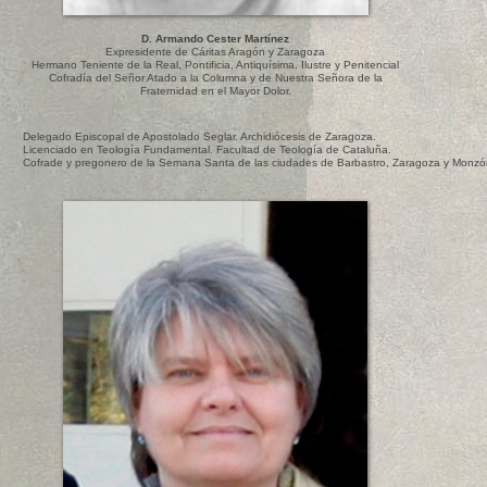
D. Armando Cester Martínez
Expresidente de Cáritas Aragón y Zaragoza
Hermano Teniente de la Real, Pontificia, Antiquísima, Ilustre y Penitencial
Cofradía del Señor Atado a la Columna y de Nuestra Señora de la
Fraternidad en el Mayor Dolor.
Delegado Episcopal de Apostolado Seglar. Archidiócesis de Zaragoza.
Licenciado en Teología Fundamental. Facultad de Teología de Cataluña.
Cofrade y pregonero de la Semana Santa de las ciudades de Barbastro, Zaragoza y Monzó