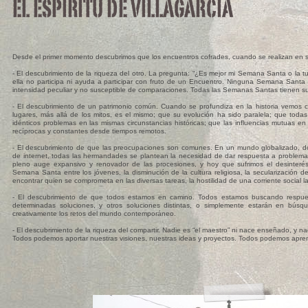
Desde el primer momento descubrimos que los encuentros cofrades, cuando se realizan en sin
- El descubrimiento de la riqueza del otro. La pregunta: “¿Es mejor mi Semana Santa o la t
ella no participa ni ayuda a participar con fruto de un Encuentro. Ninguna Semana Santa 
intensidad peculiar y no susceptible de comparaciones. Todas las Semanas Santas tienen sus
- El descubrimiento de un patrimonio común. Cuando se profundiza en la historia vemos co
lugares, más allá de los mitos, es el mismo; que su evolución ha sido paralela; que tod
idénticos problemas en las mismas circunstancias históricas; que las influencias mutuas en m
recíprocas y constantes desde tiempos remotos.
- El descubrimiento de que las preocupaciones son comunes. En un mundo globalizado, don
de internet, todas las hermandades se plantean la necesidad de dar respuesta a problemas
pleno auge expansivo y renovador de las procesiones, y hoy que sufrimos el desinterés 
Semana Santa entre los jóvenes, la disminución de la cultura religiosa, la secularización de
encontrar quien se comprometa en las diversas tareas, la hostilidad de una corriente social l
- El descubrimiento de que todos estamos en camino. Todos estamos buscando respue
determinadas soluciones, y otros soluciones distintas, o simplemente estarán en búsq
creativamente los retos del mundo contemporáneo.
- El descubrimiento de la riqueza del compartir. Nadie es “el maestro” ni nace enseñado, y n
Todos podemos aportar nuestras visiones, nuestras ideas y proyectos. Todos podemos apren