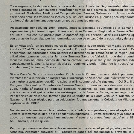
Y así seguimos, hasta que el buen cura nos detuvo, o lo intentó. Seguramente habíamos 
éramos imparables. Continuamos reuniéndonos y se nos ocurrió la genialidad de visi
proximidad: Tordesillas, Medina del Campo, Alaejos, Zamora, Salamanca… Un mundo de
diferencias entre las tradiciones locales, y su riqueza incluso en pueblos poco important
“de fondo” de las hermandades eran en todas partes los mismos.
Precisamente por eso, en 1984, constituíamos la Sociedad de Amigos de la Semana Sa
experimentos y tropiezos, organizábamos el primer Encuentro Regional de Semana San
del 1985. Pero eso fue posible porque apareció alguien esencial: José Luis Carreño (q
con ganas de hacer algo por las hermandades, que se encargó de la secretaría y de la 
Es en Villagarcía, en los recios muros de su Colegiata (luego residencia y casa de eje
los días 27 al 29 de septiembre surge todo. O, por lo menos, la antesala de todo. 
encuentros, las dificultades para obtener las direcciones de cofradías de la región (a
dificultades opuestas desde la Junta de Semana Santa de Valladolid, que debía consi
recuerdo más aquellas noches de charla cofrade, las películas y los incipientes vi
especialmente la alegría, la gran alegría de reunirnos y poder hablar “de lo nuestro” co
aún de fuera (Santander, Cuenca…)
Sigo a Carreño: ”A raíz de esta celebración, la asociación entro en una crisis important
miembros tenía intención de romper con el Arzobispo de Valladolid, que prácticamente la 
ese motivo la asociación decidió no celebrar el Encuentro del año siguiente… Del 5 al 8 
Congreso Nacional de Cofradías de Semana Santa. En Zamora coinciden muchos de los
1985, había añoranza de aquellas sencillas reuniones, se pide que se celebre 
prácticamente extinguida la Asociación Amigos de la Semana Santa, se encargan de
Penitenciales de Valladolid, formada por las Cofradías de la Santa Vera Cruz, Nuestra 
Nazareno. El lugar elegido para su celebración fue nuevamente la Colegiata de Villarga
septiembre de 1988”.
Me vienen a la mente muchos detalles que añadir a sus palabras, pero él explica l
Zamora, retomamos la idea de los encuentros regionales. Él como secretario y yo como d
apoyo de nuestras respectivas hermandades. Y esos encuentros, “retomados” en el 88, 
Así… hasta que Dios quiera.
Pero no podríamos acabar esta breve reseña sin destacar el papel jugado por los 
Alcántara. Aceptaron convocar el II Encuentro dando así continuidad al proyecto, lo