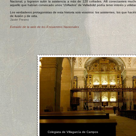
Nacional, y lograron subir la asistencia a más de 120 cofrades. Allí conectasteis muc
aquello que habían convocado unos “chiflados” de Valladolid podía tener interés y utilid
Los verdaderos protagonistas de esta historia sois vosotros: los asistentes, los que hacé
de ilusión y de vida.
Javier Fresno
Extraido de la web de los Encuentros Nacionales
Colegiata de Villagarcía de Campos