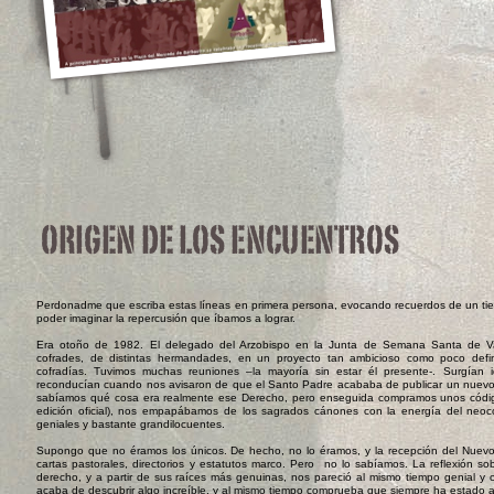
Perdonadme que escriba estas líneas en primera persona, evocando recuerdos de un ti
poder imaginar la repercusión que íbamos a lograr.
Era otoño de 1982. El delegado del Arzobispo en la Junta de Semana Santa de Va
cofrades, de distintas hermandades, en un proyecto tan ambicioso como poco defini
cofradías. Tuvimos muchas reuniones –la mayoría sin estar él presente-. Surgían
reconducían cuando nos avisaron de que el Santo Padre acababa de publicar un nuevo
sabíamos qué cosa era realmente ese Derecho, pero enseguida compramos unos códigos
edición oficial), nos empapábamos de los sagrados cánones con la energía del neo
geniales y bastante grandilocuentes.
Supongo que no éramos los únicos. De hecho, no lo éramos, y la recepción del Nuev
cartas pastorales, directorios y estatutos marco. Pero no lo sabíamos. La reflexión so
derecho, y a partir de sus raíces más genuinas, nos pareció al mismo tiempo genial y o
acaba de descubrir algo increíble, y al mismo tiempo comprueba que siempre ha estado all